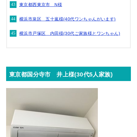
東京都西東京市 N様
横浜市泉区 五十嵐様(40代ワンちゃんがいます)
横浜市戸塚区 内田様(30代ご家族様とワンちゃん)
東京都国分寺市 井上様(30代5人家族)