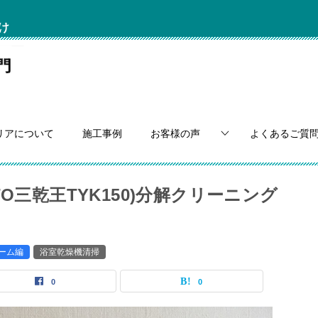
け
リアについて
施工事例
お客様の声
よくあるご質
O三乾王TYK150)分解クリーニング
ーム編
浴室乾燥機清掃
0
0