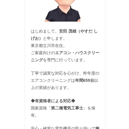
はじめまして。
安田 茂雄（やすだ し
げお）
と申します。
東京都立川市在住。
ご家庭向けの
エアコン・ハウスクリー
ニング
を専門に行っています。
丁寧で誠実な対応を心がけ、昨年度の
エアコンクリーニングは
年間659台
以
上の実績があります。
◆
有資格者による対応
◆
国家資格「
第二種電気工事士
」を保
有。
安心・確実な電気機器の取り扱いで
施