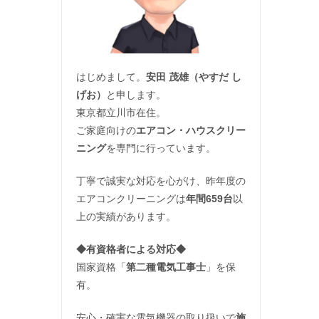
はじめまして。
安田 茂雄（やすだ し
げお）
と申します。
東京都立川市在住。
ご家庭向けの
エアコン・ハウスクリー
ニング
を専門に行っています。
丁寧で誠実な対応を心がけ、昨年度の
エアコンクリーニングは
年間659台
以
上の実績があります。
◆
有資格者による対応
◆
国家資格「
第二種電気工事士
」を保
有。
安心・確実な電気機器の取り扱いで
施