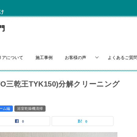
け
リアについて
施工事例
お客様の声
よくあるご質
O三乾王TYK150)分解クリーニング
ーム編
浴室乾燥機清掃
0
0