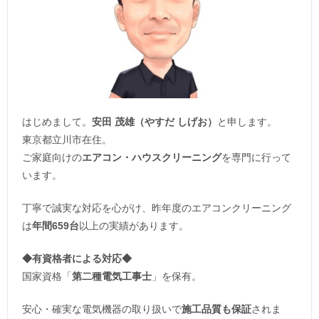
はじめまして。
安田 茂雄（やすだ しげお）
と申します。
東京都立川市在住。
ご家庭向けの
エアコン・ハウスクリーニング
を専門に行って
います。
丁寧で誠実な対応を心がけ、昨年度のエアコンクリーニング
は
年間659台
以上の実績があります。
◆
有資格者による対応
◆
国家資格「
第二種電気工事士
」を保有。
安心・確実な電気機器の取り扱いで
施工品質も保証
されま