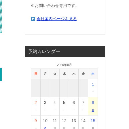
※お問い合わせ専用です。
会社案内ページを見る
予約カレンダー
2026年8月
日
月
火
水
木
金
土
1
－
2
3
4
5
6
7
8
－
－
－
－
－
－
○
9
10
11
12
13
14
15
－
○
×
×
×
×
×