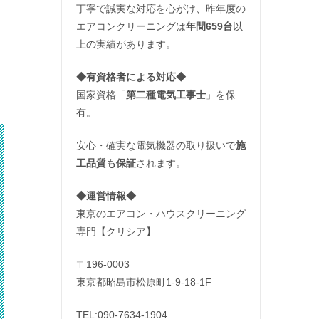
丁寧で誠実な対応を心がけ、昨年度の
エアコンクリーニングは
年間659台
以
上の実績があります。
◆
有資格者による対応
◆
国家資格「
第二種電気工事士
」を保
有。
安心・確実な電気機器の取り扱いで
施
工品質も保証
されます。
◆運営情報◆
東京のエアコン・ハウスクリーニング
専門【クリシア】
〒196-0003
東京都昭島市松原町1-9‐18‐1F
TEL:090-7634-1904