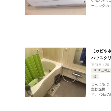
いるパナソニ
ーニングのブ
【カビや水
ハウスクリ
更新日：
20
TOTO三乾王
鏡
こんにちは
室乾燥機（
す。 今回の