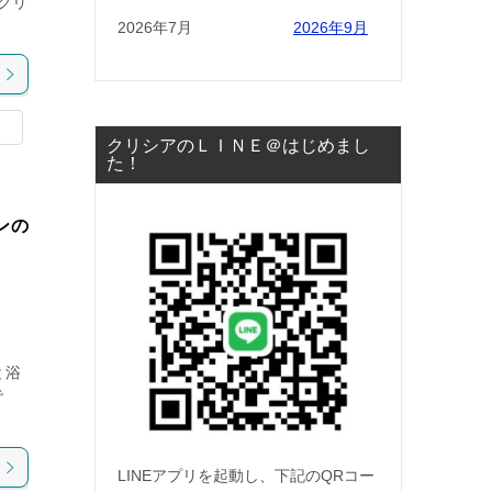
解クリ
2026年7月
2026年9月
クリシアのＬＩＮＥ＠はじめまし
た！
ンの
と浴
で
LINEアプリを起動し、下記のQRコー