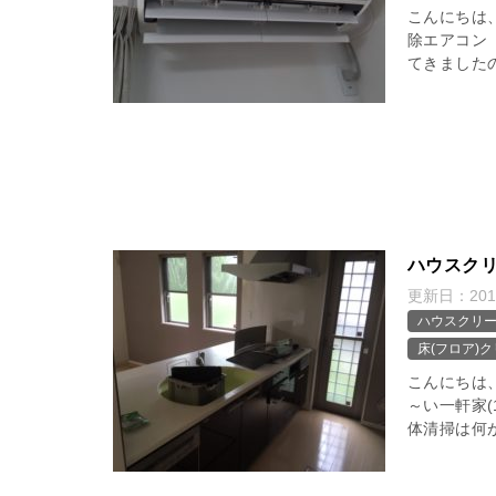
こんにちは
除エアコン（
てきましたの
ハウスクリ
更新日：
20
ハウスクリ
床(フロア)
こんにちは
～い一軒家(
体清掃は何が