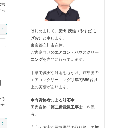
お掃
いっ
はじめまして。
安田 茂雄（やすだ し
げお）
と申します。
東京都立川市在住。
ご家庭向けの
エアコン・ハウスクリー
ニング
を専門に行っています。
丁寧で誠実な対応を心がけ、昨年度の
エアコンクリーニングは
年間659台
以
上の実績があります。
ひろ
◆
有資格者による対応
◆
の全
国家資格「
第二種電気工事士
」を保
有。
安心・確実な電気機器の取り扱いで
施