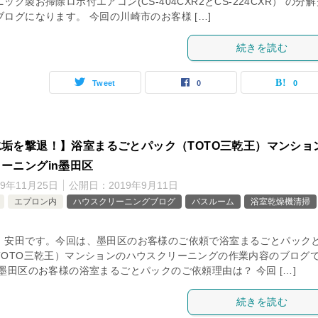
ック製お掃除ロボ付エアコン(CS-404CXR2とCS-224CXR） の分
ログになります。 今回の川崎市のお客様 […]
続きを読む
Tweet
0
0
垢を撃退！】浴室まるごとパック（TOTO三乾王）マンショ
ーニングin墨田区
19年11月25日
公開日：
2019年9月11日
エプロン内
ハウスクリーニングブログ
バスルーム
浴室乾燥機清掃
、安田です。今回は、墨田区のお客様のご依頼で浴室まるごとパック
TOTO三乾王）マンションのハウスクリーニングの作業内容のブログ
墨田区のお客様の浴室まるごとパックのご依頼理由は？ 今回 […]
続きを読む