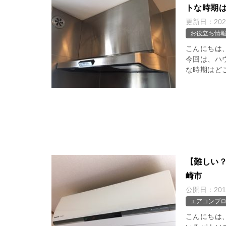
トな時期
更新日：
20
お役立ち情報
こんにちは
今回は、ハ
な時期はど
【難しい？
崎市
公開日：
20
エアコンブ
こんにちは