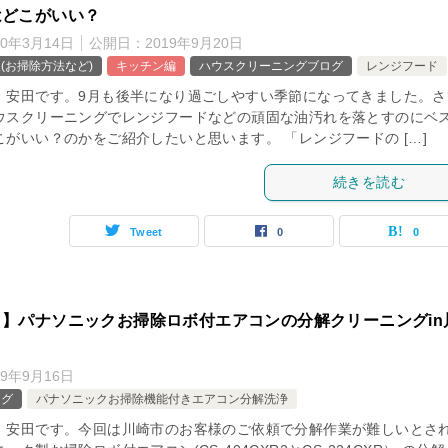
はどこがいい？
20年3月14日
公開日：
2019年9月20日
(お掃除方法など)
キッチン編
ハウスクリーニングブログ
レンジフード
、安田です。9月も後半になり過ごしやすい季節になってきました。さ
ウスクリーニングでレンジフードなどの頑固な油汚れを落とすのにベ
こがいい？のかをご紹介したいと思います。 「レンジフードの […]
続きを読む
Tweet
0
0
】パナソニックお掃除ロボ付エアコンの分解クリーニングin
19年9月16日
ログ
パナソニックお掃除機能付きエアコン分解洗浄
、安田です。今回は川崎市のお客様のご依頼で分解作業が難しいとさ