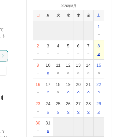
2026年8月
日
月
火
水
木
金
土
1
て
－
スト
2
3
4
5
6
7
8
－
－
－
－
－
－
○
9
10
11
12
13
14
15
－
○
×
×
×
×
×
16
17
18
19
20
21
22
－
○
×
○
○
○
○
川
23
24
25
26
27
28
29
－
○
○
○
○
○
○
30
31
－
○
れて