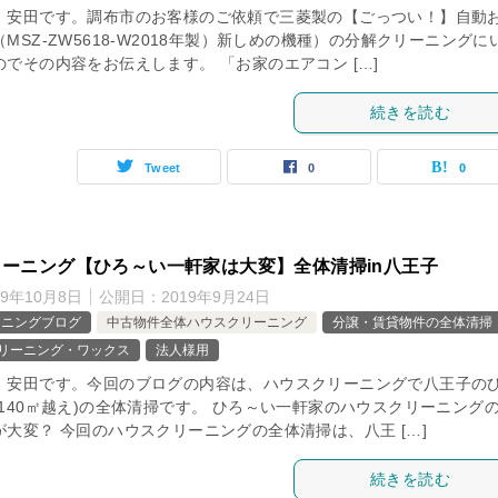
、安田です。調布市のお客様のご依頼で三菱製の【ごっつい！】自動
MSZ‐ZW5618‐W2018年製）新しめの機種）の分解クリーニングに
でその内容をお伝えします。 「お家のエアコン […]
続きを読む
Tweet
0
0
ーニング【ひろ～い一軒家は大変】全体清掃in八王子
19年10月8日
公開日：
2019年9月24日
ーニングブログ
中古物件全体ハウスクリーニング
分譲・賃貸物件の全体清掃
クリーニング・ワックス
法人様用
、安田です。今回のブログの内容は、ハウスクリーニングで八王子の
140㎡越え)の全体清掃です。 ひろ～い一軒家のハウスクリーニング
大変？ 今回のハウスクリーニングの全体清掃は、八王 […]
続きを読む