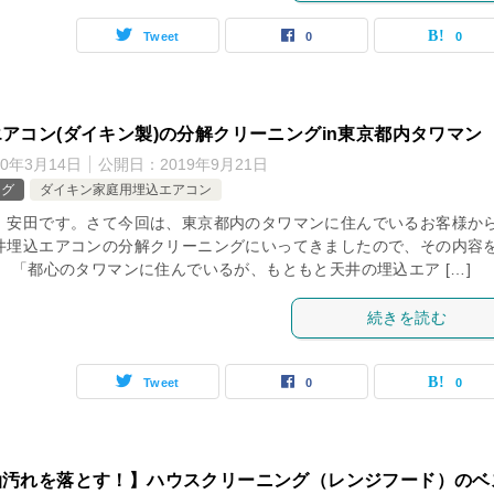
Tweet
0
0
アコン(ダイキン製)の分解クリーニングin東京都内タワマン
20年3月14日
公開日：
2019年9月21日
ログ
ダイキン家庭用埋込エアコン
、安田です。さて今回は、東京都内のタワマンに住んでいるお客様か
井埋込エアコンの分解クリーニングにいってきましたので、その内容
。 「都心のタワマンに住んでいるが、もともと天井の埋込エア […]
続きを読む
Tweet
0
0
油汚れを落とす！】ハウスクリーニング（レンジフード）のベ