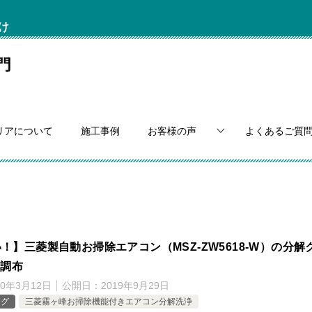
け
リアについて
施工事例
お客様の声
よくあるご質
！】三菱製自動お掃除エアコン（MSZ‐ZW5618‐W）の分解
n調布
20年3月12日
公開日：
2019年9月29日
ログ
三菱霧ヶ峰お掃除機能付きエアコン分解洗浄