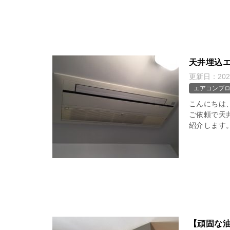
天井埋込エ
更新日：
20
エアコンブ
こんにちは
ご依頼で天
紹介します
【頑固な