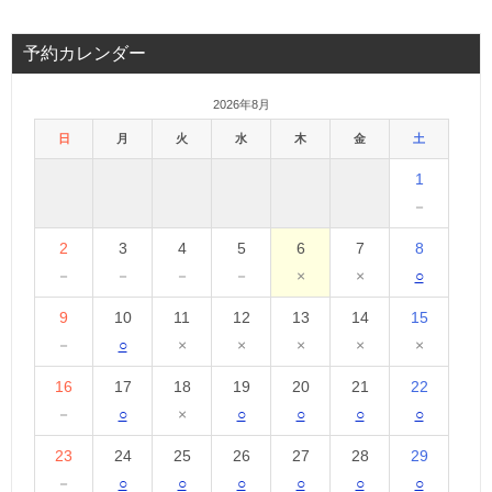
予約カレンダー
2026年8月
日
月
火
水
木
金
土
1
－
2
3
4
5
6
7
8
－
－
－
－
×
×
○
9
10
11
12
13
14
15
－
○
×
×
×
×
×
16
17
18
19
20
21
22
－
○
×
○
○
○
○
23
24
25
26
27
28
29
－
○
○
○
○
○
○