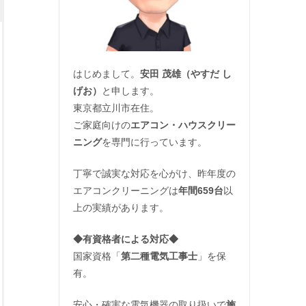
はじめまして。
安田 茂雄（やすだ し
げお）
と申します。
東京都立川市在住。
ご家庭向けの
エアコン・ハウスクリー
ニング
を専門に行っています。
丁寧で誠実な対応を心がけ、昨年度の
エアコンクリーニングは
年間659台
以
上の実績があります。
◆
有資格者による対応
◆
国家資格「
第二種電気工事士
」を保
有。
安心・確実な電気機器の取り扱いで
施