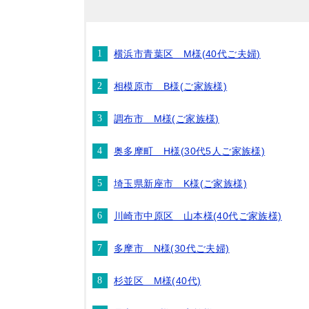
横浜市青葉区 M様(40代ご夫婦)
相模原市 B様(ご家族様)
調布市 M様(ご家族様)
奥多摩町 H様(30代5人ご家族様)
埼玉県新座市 K様(ご家族様)
川崎市中原区 山本様(40代ご家族様)
多摩市 N様(30代ご夫婦)
杉並区 M様(40代)