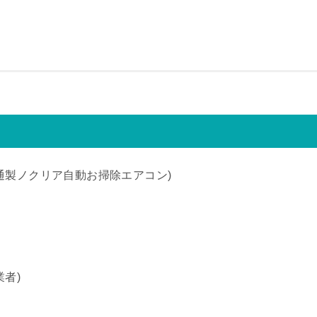
通製ノクリア自動お掃除エアコン)
者)