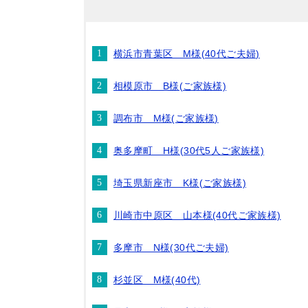
横浜市青葉区 M様(40代ご夫婦)
相模原市 B様(ご家族様)
調布市 M様(ご家族様)
奥多摩町 H様(30代5人ご家族様)
埼玉県新座市 K様(ご家族様)
川崎市中原区 山本様(40代ご家族様)
多摩市 N様(30代ご夫婦)
杉並区 M様(40代)