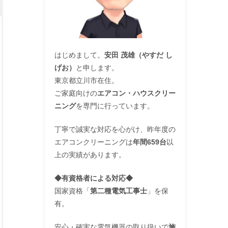
はじめまして。
安田 茂雄（やすだ し
げお）
と申します。
東京都立川市在住。
ご家庭向けの
エアコン・ハウスクリー
ニング
を専門に行っています。
丁寧で誠実な対応を心がけ、昨年度の
エアコンクリーニングは
年間659台
以
上の実績があります。
◆
有資格者による対応
◆
国家資格「
第二種電気工事士
」を保
有。
安心・確実な電気機器の取り扱いで
施