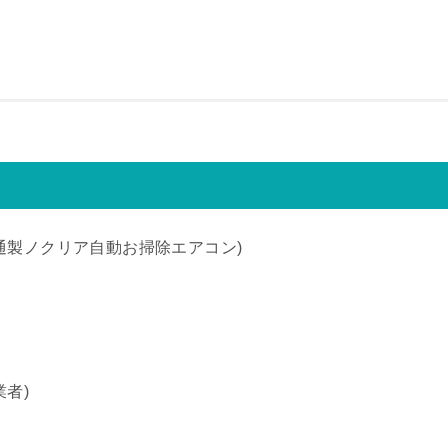
通製ノクリア自動お掃除エアコン)
者)