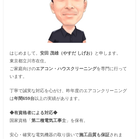
はじめまして。
安田 茂雄（やすだ しげお）
と申します。
東京都立川市在住。
ご家庭向けの
エアコン・ハウスクリーニング
を専門に行って
います。
丁寧で誠実な対応を心がけ、昨年度のエアコンクリーニング
は
年間659台
以上の実績があります。
◆
有資格者による対応
◆
国家資格「
第二種電気工事士
」を保有。
安心・確実な電気機器の取り扱いで
施工品質も保証
されま