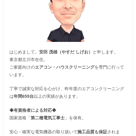
はじめまして。
安田 茂雄（やすだ しげお）
と申します。
東京都立川市在住。
ご家庭向けの
エアコン・ハウスクリーニング
を専門に行って
います。
丁寧で誠実な対応を心がけ、昨年度のエアコンクリーニング
は
年間659台
以上の実績があります。
◆
有資格者による対応
◆
国家資格「
第二種電気工事士
」を保有。
安心・確実な電気機器の取り扱いで
施工品質も保証
されま