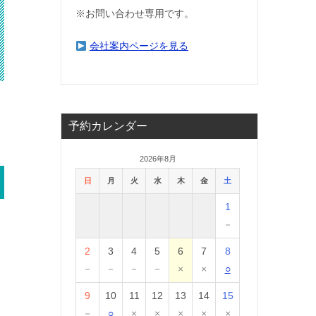
※お問い合わせ専用です。
会社案内ページを見る
予約カレンダー
2026年8月
日
月
火
水
木
金
土
1
－
2
3
4
5
6
7
8
－
－
－
－
×
×
○
9
10
11
12
13
14
15
－
○
×
×
×
×
×