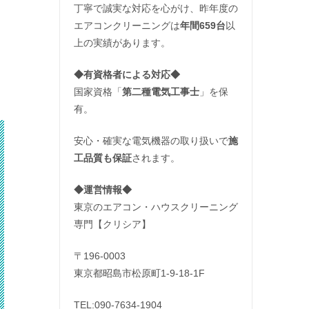
丁寧で誠実な対応を心がけ、昨年度の
エアコンクリーニングは
年間659台
以
上の実績があります。
◆
有資格者による対応
◆
国家資格「
第二種電気工事士
」を保
有。
安心・確実な電気機器の取り扱いで
施
工品質も保証
されます。
◆運営情報◆
東京のエアコン・ハウスクリーニング
専門【クリシア】
〒196-0003
東京都昭島市松原町1-9‐18‐1F
TEL:090-7634-1904