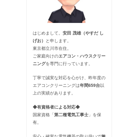
はじめまして。
安田 茂雄（やすだ し
げお）
と申します。
東京都立川市在住。
ご家庭向けの
エアコン・ハウスクリー
ニング
を専門に行っています。
丁寧で誠実な対応を心がけ、昨年度の
エアコンクリーニングは
年間659台
以
上の実績があります。
◆
有資格者による対応
◆
国家資格「
第二種電気工事士
」を保
有。
安心・確実な電気機器の取り扱いで
施