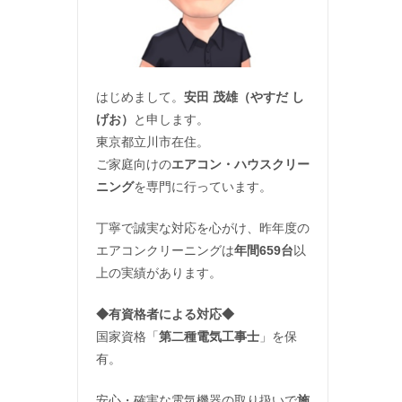
はじめまして。
安田 茂雄（やすだ し
げお）
と申します。
東京都立川市在住。
ご家庭向けの
エアコン・ハウスクリー
ニング
を専門に行っています。
丁寧で誠実な対応を心がけ、昨年度の
エアコンクリーニングは
年間659台
以
上の実績があります。
◆
有資格者による対応
◆
国家資格「
第二種電気工事士
」を保
有。
安心・確実な電気機器の取り扱いで
施