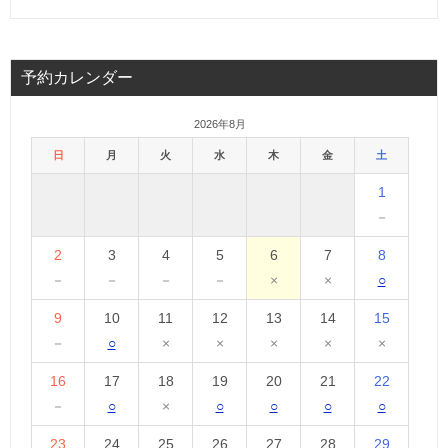
予約カレンダー
2026年8月
日
月
火
水
木
金
土
1
－
2
3
4
5
6
7
8
－
－
－
－
×
×
○
9
10
11
12
13
14
15
－
○
×
×
×
×
×
16
17
18
19
20
21
22
－
○
×
○
○
○
○
23
24
25
26
27
28
29