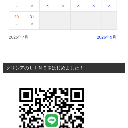
－
○
○
○
○
○
○
30
31
－
○
2026年7月
2026年9月
クリシアのＬＩＮＥ＠はじめました！