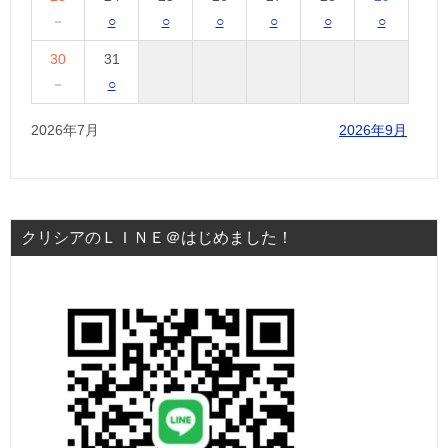
－
○
○
○
○
○
○
30
31
－
○
2026年7月
2026年9月
クリシアのＬＩＮＥ＠はじめました！