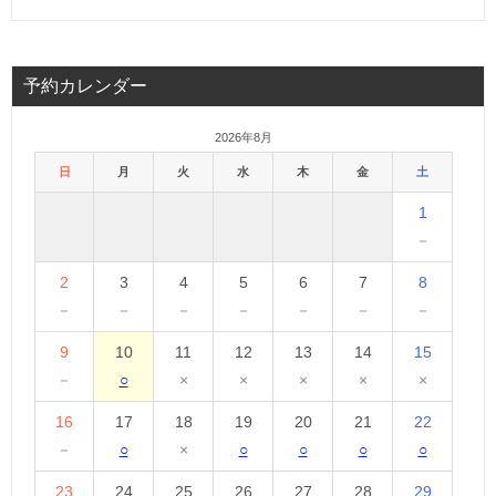
予約カレンダー
2026年8月
日
月
火
水
木
金
土
1
－
2
3
4
5
6
7
8
－
－
－
－
－
－
－
9
10
11
12
13
14
15
－
○
×
×
×
×
×
16
17
18
19
20
21
22
－
○
×
○
○
○
○
23
24
25
26
27
28
29