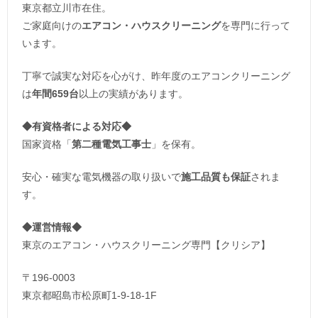
東京都立川市在住。
ご家庭向けの
エアコン・ハウスクリーニング
を専門に行って
います。
丁寧で誠実な対応を心がけ、昨年度のエアコンクリーニング
は
年間659台
以上の実績があります。
◆
有資格者による対応
◆
国家資格「
第二種電気工事士
」を保有。
安心・確実な電気機器の取り扱いで
施工品質も保証
されま
す。
◆運営情報◆
東京のエアコン・ハウスクリーニング専門【クリシア】
〒196-0003
東京都昭島市松原町1-9‐18‐1F