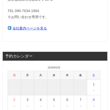
TEL:090-7634-1904
※お問い合わせ専用です。
会社案内ページを見る
予約カレンダー
2026年8月
日
月
火
水
木
金
土
1
－
2
3
4
5
6
7
8
－
－
－
－
－
－
－