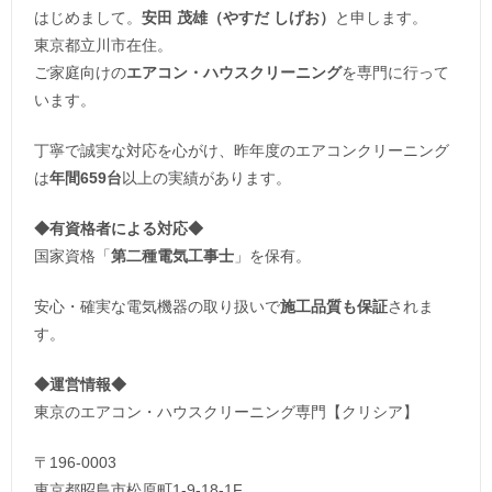
はじめまして。
安田 茂雄（やすだ しげお）
と申します。
東京都立川市在住。
ご家庭向けの
エアコン・ハウスクリーニング
を専門に行って
います。
丁寧で誠実な対応を心がけ、昨年度のエアコンクリーニング
は
年間659台
以上の実績があります。
◆
有資格者による対応
◆
国家資格「
第二種電気工事士
」を保有。
安心・確実な電気機器の取り扱いで
施工品質も保証
されま
す。
◆運営情報◆
東京のエアコン・ハウスクリーニング専門【クリシア】
〒196-0003
東京都昭島市松原町1-9‐18‐1F