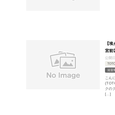
【埃
宮前
公開
TOT
浴室
こん
(TO
クの
[…]