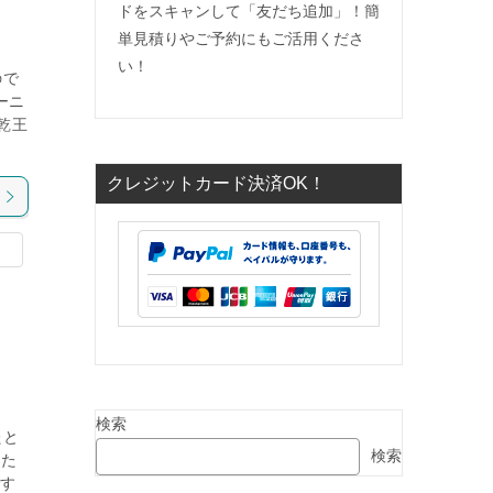
ドをスキャンして「友だち追加」！簡
単見積りやご予約にもご活用くださ
い！
ので
ーニ
乾王
クレジットカード決済OK！
検索
たと
検索
した
です