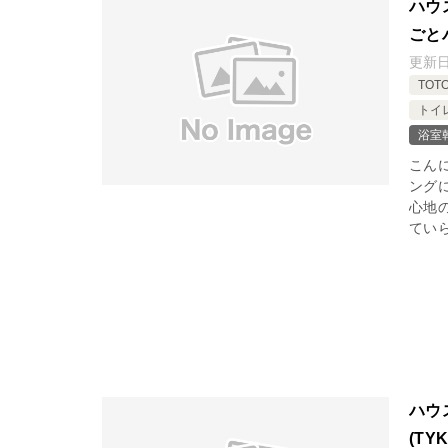
ハウ
ごと
更新
TOT
トイ
浴室
こん
ング
心地
ていら
ハウ
(T