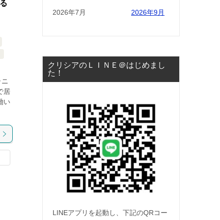
まる
2026年7月
2026年9月
クリシアのＬＩＮＥ＠はじめまし
た！
ーニ
で居
働い
LINEアプリを起動し、下記のQRコー