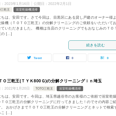
日：
2023年1月16日
公開日：
2022年2月1日
O三乾王
浴室乾燥機清掃
にちは、安田です。さて今回は、目黒区にある貸し戸建のオーナー様
乾燥機（ＴＯＴＯ三乾王）の分解クリーニングのご依頼をいただいて
せていただきました。 機種は当店のクリーニングでもおなじみのＴＯ
の […]
続きを読む
Tweet
0
0
ＴＯ三乾王(ＴＹＫ800Ｇ)の分解クリーニングｉｎ埼玉
日：
2022年1月20日
TOTO三乾王
浴室乾燥機清掃
にちは、安田です。今回は、埼玉県越谷市のお客様のご依頼で浴室乾
ＯＴＯ三乾王の分解クリーニングに行ってきました！のでその内容ご
す。 おかげさまでＴＯＴＯ三乾王の分解クリーニングとネットで検索
こ […]