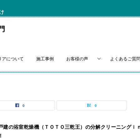
け
リアについて
施工事例
お客様の声
よくあるご質
0
0
戸建の浴室乾燥機（ＴＯＴＯ三乾王）の分解クリーニングｉ
！