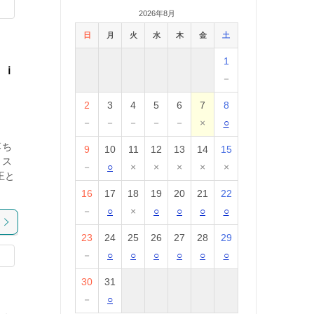
2026年8月
日
月
火
水
木
金
土
1
！ｉ
－
2
3
4
5
6
7
8
－
－
－
－
－
×
○
落ち
9
10
11
12
13
14
15
ウス
－
○
×
×
×
×
×
王と
16
17
18
19
20
21
22
－
○
×
○
○
○
○
23
24
25
26
27
28
29
－
○
○
○
○
○
○
30
31
－
○