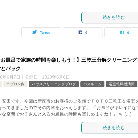
続きを読む
Tweet
0
0
なお風呂で家族の時間を楽しもう！】三乾王分解クリーニング
ごとパック
20年6月7日
公開日：
2020年6月6日
エプロン内
ハウスクリーニングブログ
バスルーム
浴室乾燥機清掃
、安田です。今回は新座市のお客様のご依頼でＴＯＴＯ三乾王＆浴室
行ってきましたのでその内容をお伝えします。 「お風呂がキレイにな
ンな空間でお子さんと入るお風呂の時間も楽しめますね！」 ち […]
続きを読む