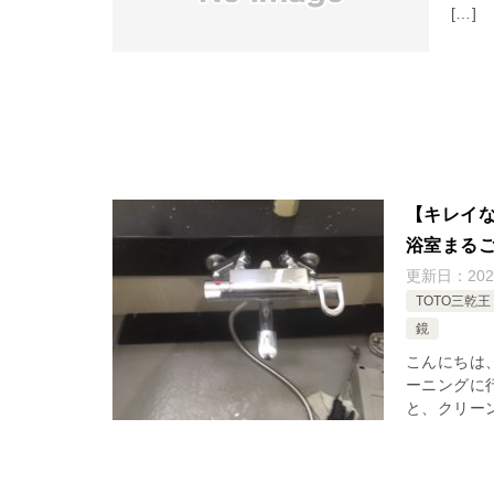
[…]
【キレイ
浴室まる
更新日：
20
TOTO三乾王
鏡
こんにちは
ーニングに
と、クリー