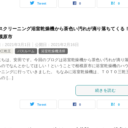
Tweet
0
0
スクリーニング浴室乾燥機から茶色い汚れが滴り落ちてくる
模原市
日：
2021年3月1日
公開日：
2021年2月16日
O三乾王
バスルーム
浴室乾燥機清掃
にちは、安田です。今回のブログは浴室乾燥機から茶色い汚れが滴り
るのでなんとかしてほしい！ということで相模原市に浴室乾燥機のハ
ーニングに行っていきました。 ちなみに浴室乾燥機は、ＴＯＴＯ三乾
の […]
続きを読む
Tweet
0
0