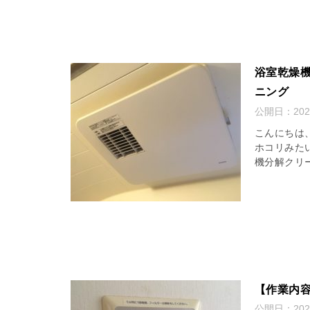
浴室乾燥機
ニング
公開日：
20
こんにちは
ホコリみた
機分解クリ
【作業内容
公開日：
20