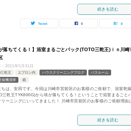
続きを読む
Tweet
0
0
が落ちてくる！】浴室まるごとパック(TOTO三乾王)ｉｎ川崎
区
日：
2021年5月31日
O三乾王
エプロン内
ハウスクリーニングブログ
バスルーム
乾燥機清掃
鏡
にちは、安田です。今回は川崎市宮前区のお客様のご依頼で、浴室乾
TO三乾王TYK800G)から埃が落ちてくる！ということで浴室まるごと
クリーニングにいってきました！ 川崎市宮前区のお客様のご依頼理由
続きを読む