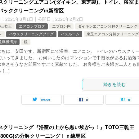
スクリーニングエアコン(ダイキン、東芝製)、トイレ、浴室
パッククリーニングin新宿区
日：
2021年3月1日
公開日：
2021年2月2日
O三乾王
エアコンブログ
エプロン内
ダイキンエアコン分解クリーニング
レ
ハウスクリーニングブログ
バスルーム
東芝エアコン分解クリーニング
乾燥機清掃
鏡
にちは、安田です。新宿区にて浴室、エアコン、トイレのハウスクリ
にいってきました。 お伺いしたのはマンションで中階段があるお洒落
の良さそうなお部屋ですごく素敵でした。 お客様もご夫婦お二人とも
 […]
続きを読む
Tweet
0
0
スクリーニング『浴室の上から黒い埃がっ！』TOTO三乾王
YK800G)の分解クリーニングｉｎ練馬区