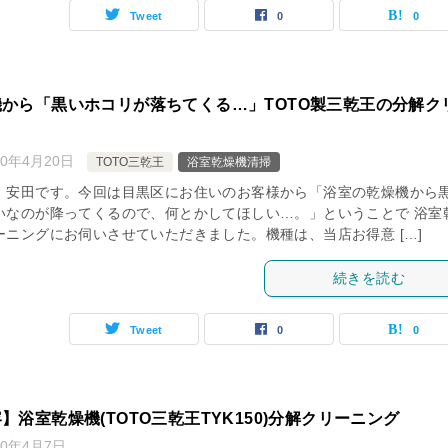
Tweet
0
0
から「黒いホコリが落ちてくる…」TOTO製三乾王の分解ク
20年4月20日
TOTO三乾王
浴室乾燥機清掃
、安田です。今回は目黒区にお住いのお客様から「浴室の乾燥機から
いなのが降ってくるので、何とかしてほしい…。」ということで 浴室
ーニングにお伺いさせていただきました。機種は、当店お得意 […]
続きを読む
Tweet
0
0
】浴室乾燥機(TOTO三乾王TYK150)分解クリーニング
20年4月7日