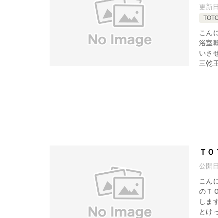
更新
TOT
こん
浴室
いさ
三乾王
ＴＯ
公開
こん
のＴ
しま
とけっ