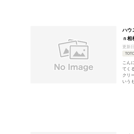
ハウ
ｎ相
更新
TOT
こん
てく
クリ
いうも