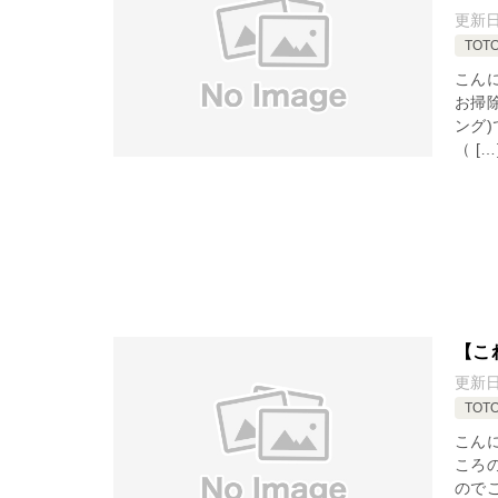
更新
TOT
こん
お掃
ング
（ […
【こ
更新
TOT
こん
ころ
のでご