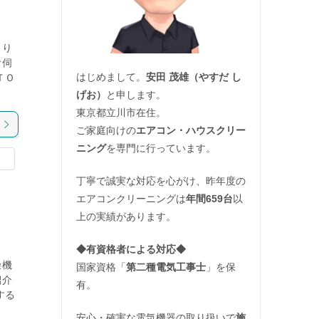
より
お伺
はじめまして。
安田 茂雄（やすだ し
ＴＯ
げお）
と申します。
東京都立川市在住。
ご家庭向けの
エアコン・ハウスクリー
ニング
を専門に行っています。
丁寧で誠実な対応を心がけ、昨年度の
エアコンクリーニングは
年間659台
以
上の実績があります。
◆
有資格者による対応
◆
燥機
国家資格「
第二種電気工事士
」を保
紹介
有。
する
安心・確実な電気機器の取り扱いで
施