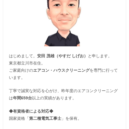
はじめまして。
安田 茂雄（やすだ しげお）
と申します。
東京都立川市在住。
ご家庭向けの
エアコン・ハウスクリーニング
を専門に行って
います。
丁寧で誠実な対応を心がけ、昨年度のエアコンクリーニング
は
年間659台
以上の実績があります。
◆
有資格者による対応
◆
国家資格「
第二種電気工事士
」を保有。