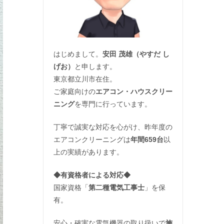
はじめまして。
安田 茂雄（やすだ し
げお）
と申します。
東京都立川市在住。
ご家庭向けの
エアコン・ハウスクリー
ニング
を専門に行っています。
丁寧で誠実な対応を心がけ、昨年度の
エアコンクリーニングは
年間659台
以
上の実績があります。
◆
有資格者による対応
◆
国家資格「
第二種電気工事士
」を保
有。
安心・確実な電気機器の取り扱いで
施