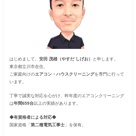
はじめまして。
安田 茂雄（やすだ しげお）
と申します。
東京都立川市在住。
ご家庭向けの
エアコン・ハウスクリーニング
を専門に行って
います。
丁寧で誠実な対応を心がけ、昨年度のエアコンクリーニング
は
年間659台
以上の実績があります。
◆
有資格者による対応
◆
国家資格「
第二種電気工事士
」を保有。