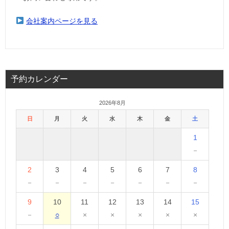
会社案内ページを見る
予約カレンダー
2026年8月
日
月
火
水
木
金
土
1
－
2
3
4
5
6
7
8
－
－
－
－
－
－
－
9
10
11
12
13
14
15
－
○
×
×
×
×
×