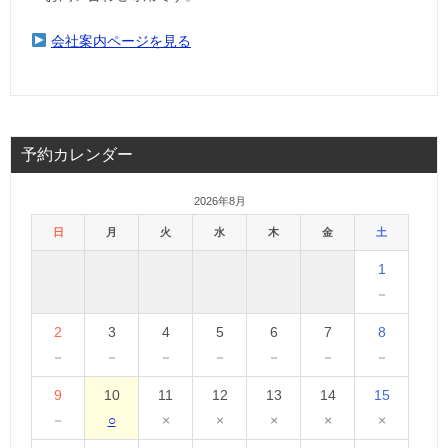
会社案内ページを見る
予約カレンダー
2026年8月
日
月
火
水
木
金
土
1
－
2
3
4
5
6
7
8
－
－
－
－
－
－
－
9
10
11
12
13
14
15
－
○
×
×
×
×
×