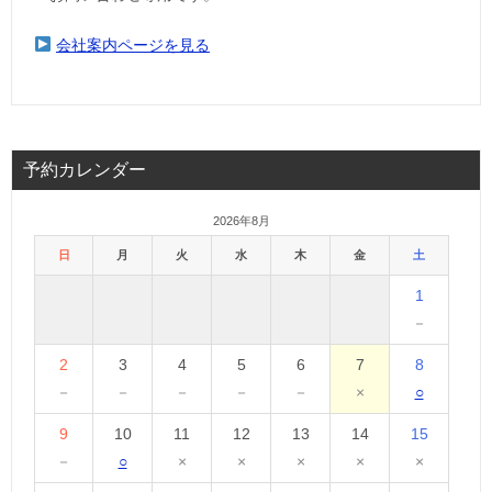
会社案内ページを見る
予約カレンダー
2026年8月
日
月
火
水
木
金
土
1
－
2
3
4
5
6
7
8
－
－
－
－
－
×
○
9
10
11
12
13
14
15
－
○
×
×
×
×
×