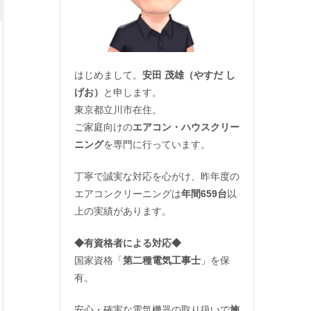
はじめまして。
安田 茂雄（やすだ し
げお）
と申します。
東京都立川市在住。
ご家庭向けの
エアコン・ハウスクリー
ニング
を専門に行っています。
丁寧で誠実な対応を心がけ、昨年度の
エアコンクリーニングは
年間659台
以
上の実績があります。
◆
有資格者による対応
◆
国家資格「
第二種電気工事士
」を保
有。
安心・確実な電気機器の取り扱いで
施