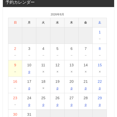
予約カレンダー
2026年8月
日
月
火
水
木
金
土
1
－
2
3
4
5
6
7
8
－
－
－
－
－
－
－
9
10
11
12
13
14
15
－
○
×
×
×
×
×
16
17
18
19
20
21
22
－
○
×
○
○
○
○
23
24
25
26
27
28
29
－
○
○
○
○
○
○
30
31