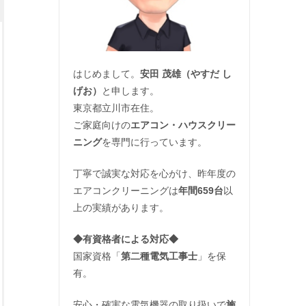
はじめまして。
安田 茂雄（やすだ し
げお）
と申します。
東京都立川市在住。
ご家庭向けの
エアコン・ハウスクリー
ニング
を専門に行っています。
丁寧で誠実な対応を心がけ、昨年度の
エアコンクリーニングは
年間659台
以
上の実績があります。
◆
有資格者による対応
◆
国家資格「
第二種電気工事士
」を保
有。
安心・確実な電気機器の取り扱いで
施