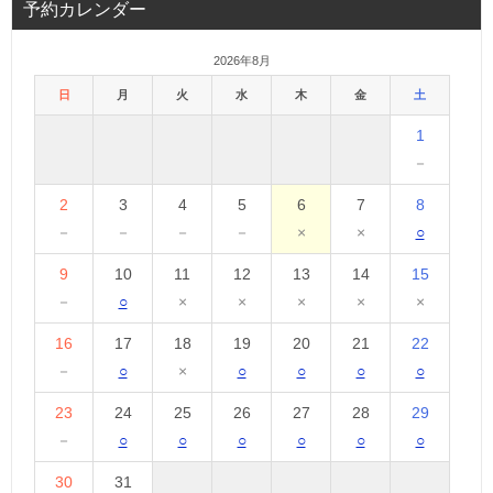
予約カレンダー
2026年8月
日
月
火
水
木
金
土
1
－
2
3
4
5
6
7
8
－
－
－
－
×
×
○
9
10
11
12
13
14
15
－
○
×
×
×
×
×
16
17
18
19
20
21
22
－
○
×
○
○
○
○
23
24
25
26
27
28
29
－
○
○
○
○
○
○
30
31