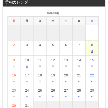
予約カレンダー
2026年8月
日
月
火
水
木
金
土
1
－
2
3
4
5
6
7
8
－
－
－
－
－
－
○
9
10
11
12
13
14
15
－
○
×
×
×
×
×
16
17
18
19
20
21
22
－
○
×
○
○
○
○
23
24
25
26
27
28
29
－
○
○
○
○
○
○
30
31