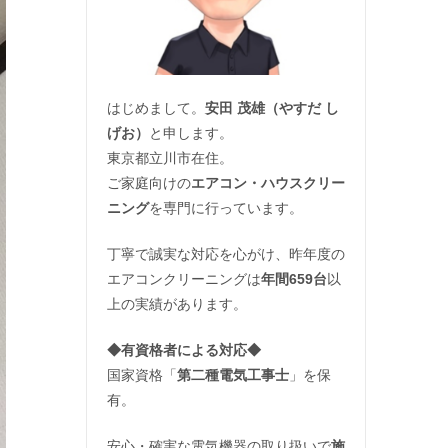
はじめまして。
安田 茂雄（やすだ し
げお）
と申します。
東京都立川市在住。
ご家庭向けの
エアコン・ハウスクリー
ニング
を専門に行っています。
丁寧で誠実な対応を心がけ、昨年度の
エアコンクリーニングは
年間659台
以
上の実績があります。
◆
有資格者による対応
◆
国家資格「
第二種電気工事士
」を保
有。
安心・確実な電気機器の取り扱いで
施