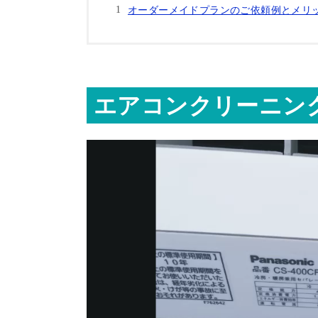
オーダーメイドプランのご依頼例とメリ
エアコンクリーニン
動
画
プ
レ
ー
ヤ
ー