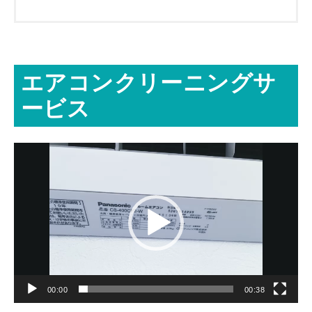
エアコンクリーニングサ
ービス
動
画
プ
レ
ー
ヤ
ー
00:00
00:38