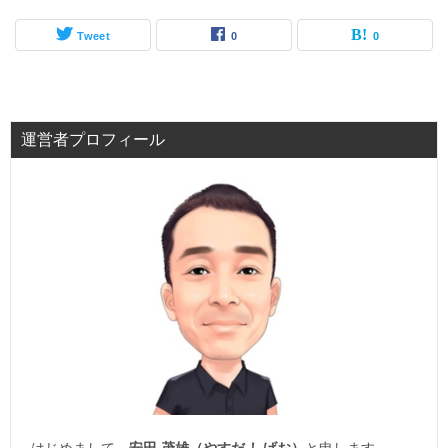
Tweet
0
0
運営者プロフィール
はじめまして。
安田 茂雄（やすだ しげお）
と申します。