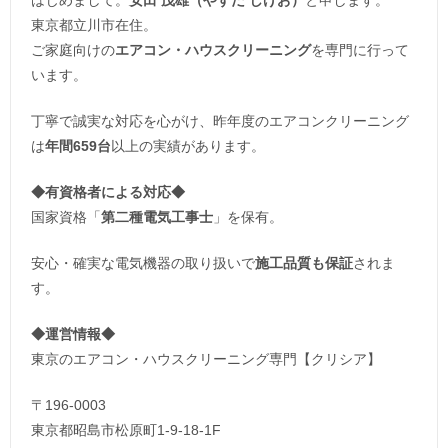
東京都立川市在住。
ご家庭向けの
エアコン・ハウスクリーニング
を専門に行って
います。
丁寧で誠実な対応を心がけ、昨年度のエアコンクリーニング
は
年間659台
以上の実績があります。
◆
有資格者による対応
◆
国家資格「
第二種電気工事士
」を保有。
安心・確実な電気機器の取り扱いで
施工品質も保証
されま
す。
◆運営情報◆
東京のエアコン・ハウスクリーニング専門【クリシア】
〒196-0003
東京都昭島市松原町1-9‐18‐1F