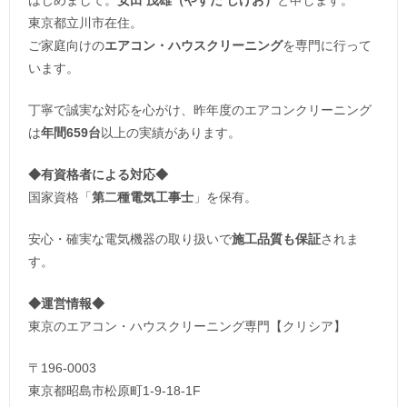
東京都立川市在住。
ご家庭向けの
エアコン・ハウスクリーニング
を専門に行って
います。
丁寧で誠実な対応を心がけ、昨年度のエアコンクリーニング
は
年間659台
以上の実績があります。
◆
有資格者による対応
◆
国家資格「
第二種電気工事士
」を保有。
安心・確実な電気機器の取り扱いで
施工品質も保証
されま
す。
◆運営情報◆
東京のエアコン・ハウスクリーニング専門【クリシア】
〒196-0003
東京都昭島市松原町1-9‐18‐1F