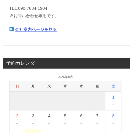
TEL:090-7634-1904
※お問い合わせ専用です。
会社案内ページを見る
予約カレンダー
2026年8月
日
月
火
水
木
金
土
1
－
2
3
4
5
6
7
8
－
－
－
－
－
－
－