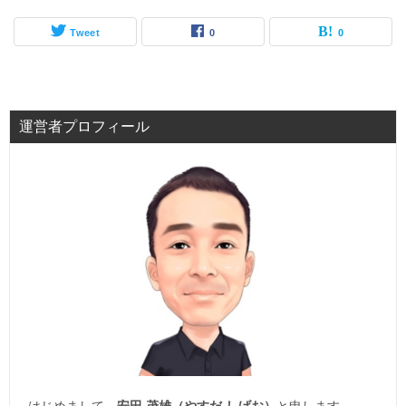
Tweet
0
0
運営者プロフィール
はじめまして。
安田 茂雄（やすだ しげお）
と申します。