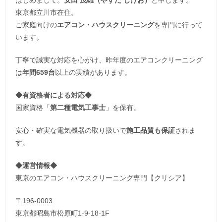
東京都立川市在住。
ご家庭向けの
エアコン・ハウスクリーニング
を専門に行って
います。
丁寧で誠実な対応を心がけ、昨年度のエアコンクリーニング
は
年間659台
以上の実績があります。
◆
有資格者による対応
◆
国家資格「
第二種電気工事士
」を保有。
安心・確実な電気機器の取り扱いで
施工品質も保証
されま
す。
◆運営情報◆
東京のエアコン・ハウスクリーニング専門【クリシア】
〒196-0003
東京都昭島市松原町1-9‐18‐1F