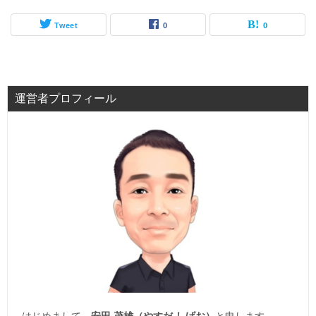
Tweet
0
0
運営者プロフィール
はじめまして。
安田 茂雄（やすだ しげお）
と申します。