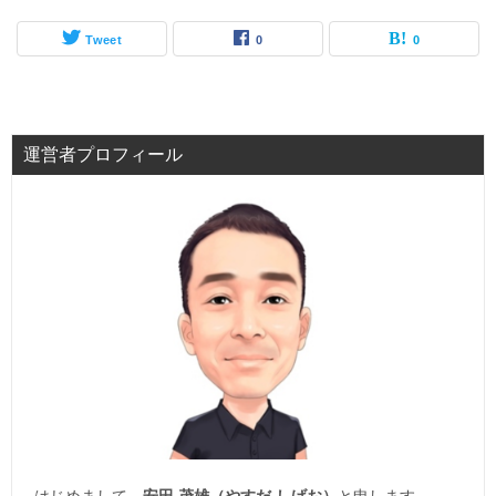
Tweet
0
0
運営者プロフィール
はじめまして。
安田 茂雄（やすだ しげお）
と申します。