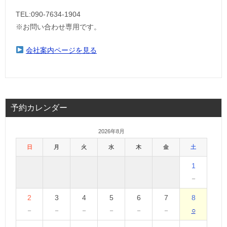
TEL:090-7634-1904
※お問い合わせ専用です。
会社案内ページを見る
予約カレンダー
2026年8月
日
月
火
水
木
金
土
1
－
2
3
4
5
6
7
8
－
－
－
－
－
－
○