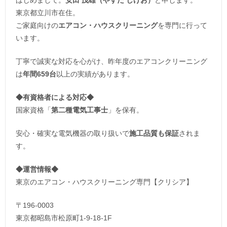
東京都立川市在住。
ご家庭向けの
エアコン・ハウスクリーニング
を専門に行って
います。
丁寧で誠実な対応を心がけ、昨年度のエアコンクリーニング
は
年間659台
以上の実績があります。
◆
有資格者による対応
◆
国家資格「
第二種電気工事士
」を保有。
安心・確実な電気機器の取り扱いで
施工品質も保証
されま
す。
◆運営情報◆
東京のエアコン・ハウスクリーニング専門【クリシア】
〒196-0003
東京都昭島市松原町1-9‐18‐1F