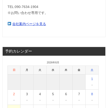
TEL:090-7634-1904
※お問い合わせ専用です。
会社案内ページを見る
予約カレンダー
2026年8月
日
月
火
水
木
金
土
1
－
2
3
4
5
6
7
8
－
－
－
－
－
－
－