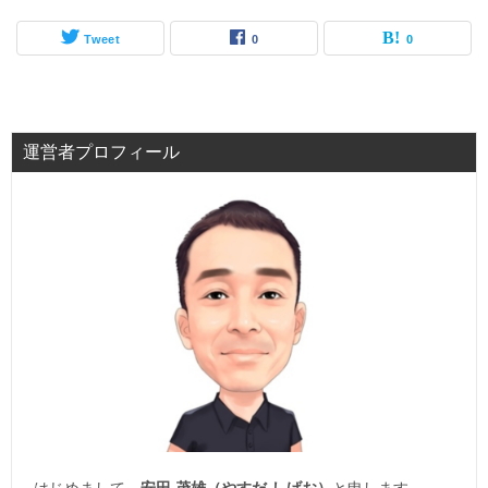
Tweet
0
0
運営者プロフィール
はじめまして。
安田 茂雄（やすだ しげお）
と申します。