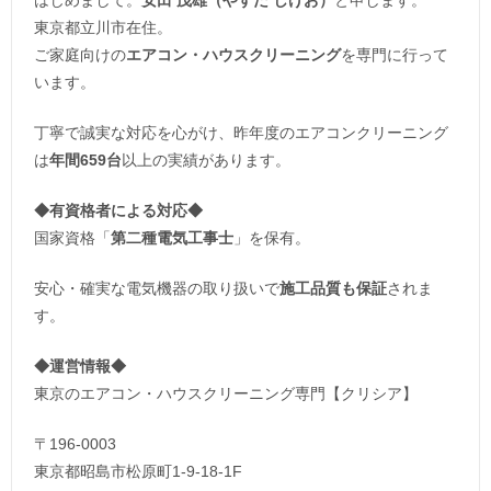
東京都立川市在住。
ご家庭向けの
エアコン・ハウスクリーニング
を専門に行って
います。
丁寧で誠実な対応を心がけ、昨年度のエアコンクリーニング
は
年間659台
以上の実績があります。
◆
有資格者による対応
◆
国家資格「
第二種電気工事士
」を保有。
安心・確実な電気機器の取り扱いで
施工品質も保証
されま
す。
◆運営情報◆
東京のエアコン・ハウスクリーニング専門【クリシア】
〒196-0003
東京都昭島市松原町1-9‐18‐1F