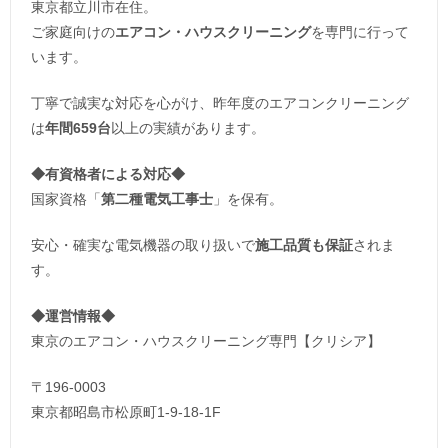
東京都立川市在住。
ご家庭向けの
エアコン・ハウスクリーニング
を専門に行って
います。
丁寧で誠実な対応を心がけ、昨年度のエアコンクリーニング
は
年間659台
以上の実績があります。
◆
有資格者による対応
◆
国家資格「
第二種電気工事士
」を保有。
安心・確実な電気機器の取り扱いで
施工品質も保証
されま
す。
◆運営情報◆
東京のエアコン・ハウスクリーニング専門【クリシア】
〒196-0003
東京都昭島市松原町1-9‐18‐1F