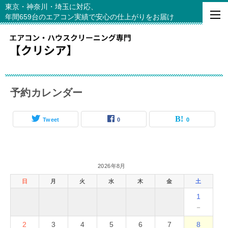
東京・神奈川・埼玉に対応、
年間659台のエアコン実績で安心の仕上がりをお届け
予約カレンダー
Tweet
0
0
2026年8月
日
月
火
水
木
金
土
1
－
2
3
4
5
6
7
8