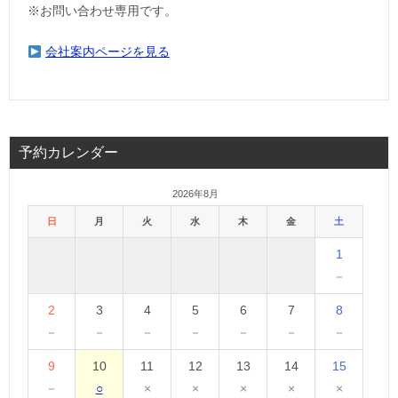
※お問い合わせ専用です。
会社案内ページを見る
予約カレンダー
2026年8月
日
月
火
水
木
金
土
1
－
2
3
4
5
6
7
8
－
－
－
－
－
－
－
9
10
11
12
13
14
15
－
○
×
×
×
×
×