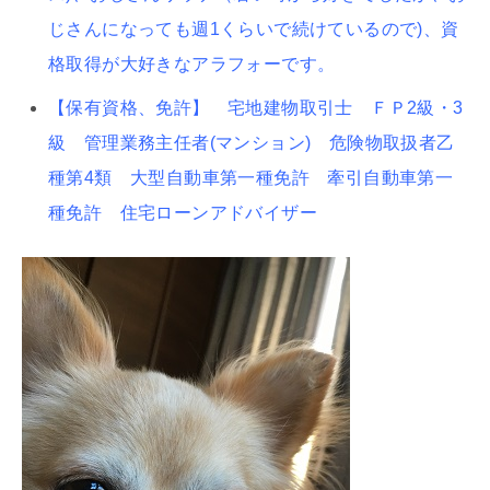
じさんになっても週1くらいで続けているので)、資
格取得が大好きなアラフォーです。
【保有資格、免許】 宅地建物取引士 ＦＰ2級・3
級 管理業務主任者(マンション) 危険物取扱者乙
種第4類 大型自動車第一種免許 牽引自動車第一
種免許 住宅ローンアドバイザー