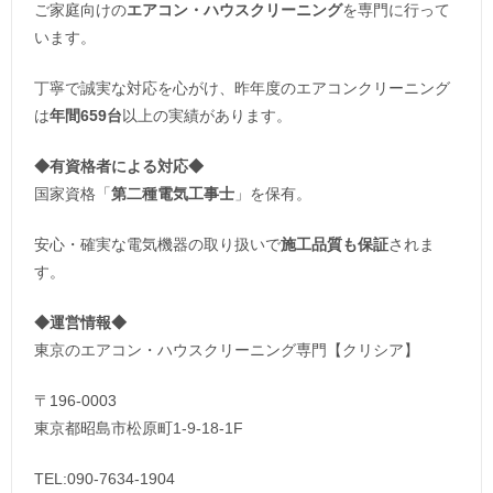
ご家庭向けの
エアコン・ハウスクリーニング
を専門に行って
います。
丁寧で誠実な対応を心がけ、昨年度のエアコンクリーニング
は
年間659台
以上の実績があります。
◆
有資格者による対応
◆
国家資格「
第二種電気工事士
」を保有。
安心・確実な電気機器の取り扱いで
施工品質も保証
されま
す。
◆運営情報◆
東京のエアコン・ハウスクリーニング専門【クリシア】
〒196-0003
東京都昭島市松原町1-9‐18‐1F
TEL:090-7634-1904