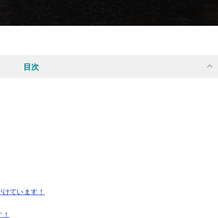
目次
がけています！
す！