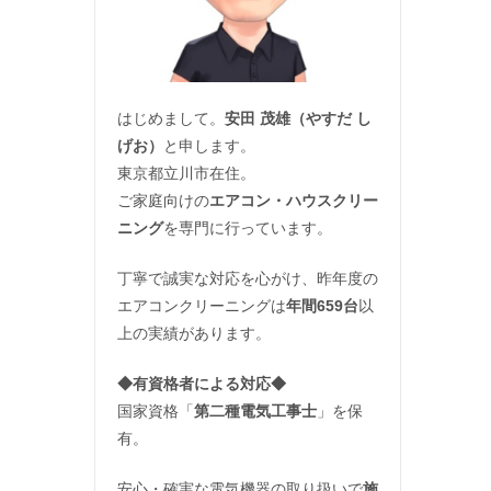
はじめまして。
安田 茂雄（やすだ し
げお）
と申します。
東京都立川市在住。
ご家庭向けの
エアコン・ハウスクリー
ニング
を専門に行っています。
丁寧で誠実な対応を心がけ、昨年度の
エアコンクリーニングは
年間659台
以
上の実績があります。
◆
有資格者による対応
◆
国家資格「
第二種電気工事士
」を保
有。
安心・確実な電気機器の取り扱いで
施