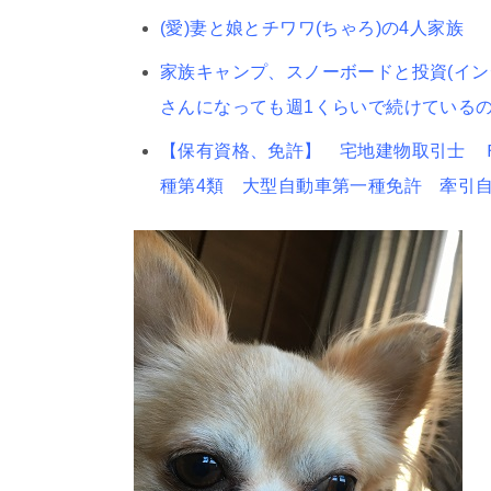
(愛)妻と娘とチワワ(ちゃろ)の4人家族
家族キャンプ、スノーボードと投資(イ
さんになっても週1くらいで続けている
【保有資格、免許】 宅地建物取引士 Ｆ
種第4類 大型自動車第一種免許 牽引