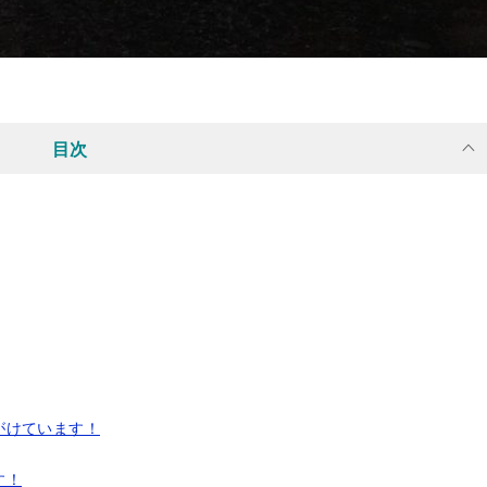
目次
がけています！
す！