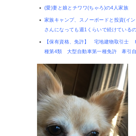
(愛)妻と娘とチワワ(ちゃろ)の4人家族
家族キャンプ、スノーボードと投資(イ
さんになっても週1くらいで続けている
【保有資格、免許】 宅地建物取引士 Ｆ
種第4類 大型自動車第一種免許 牽引