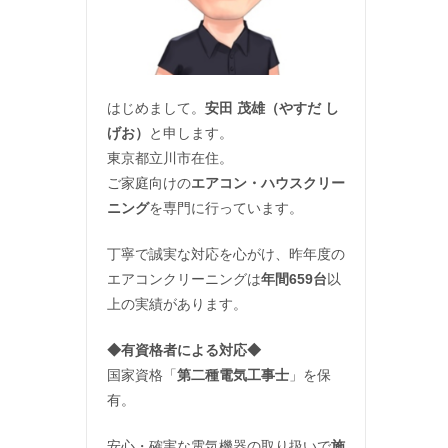
はじめまして。
安田 茂雄（やすだ し
げお）
と申します。
東京都立川市在住。
ご家庭向けの
エアコン・ハウスクリー
ニング
を専門に行っています。
丁寧で誠実な対応を心がけ、昨年度の
エアコンクリーニングは
年間659台
以
上の実績があります。
◆
有資格者による対応
◆
国家資格「
第二種電気工事士
」を保
有。
安心・確実な電気機器の取り扱いで
施