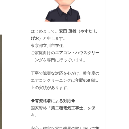
はじめまして。
安田 茂雄（やすだ し
げお）
と申します。
東京都立川市在住。
ご家庭向けの
エアコン・ハウスクリー
ニング
を専門に行っています。
丁寧で誠実な対応を心がけ、昨年度の
エアコンクリーニングは
年間659台
以
上の実績があります。
◆
有資格者による対応
◆
国家資格「
第二種電気工事士
」を保
有。
安心・確実な電気機器の取り扱いで
施