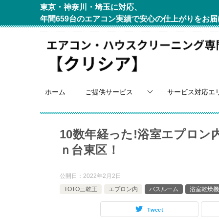
東京・神奈川・埼玉に対応、
年間659台のエアコン実績で安心の仕上がりをお届
ホーム
ご提供サービス
サービス対応エ
10数年経った!浴室エプロ
ｎ台東区！
公開日：
2022年2月2日
TOTO三乾王
エプロン内
バスルーム
浴室乾燥機
Tweet