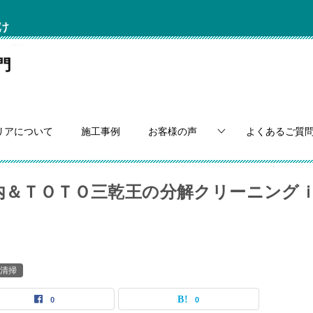
け
リアについて
施工事例
お客様の声
よくあるご質
ン内＆ＴＯＴＯ三乾王の分解クリーニング
清掃
0
0