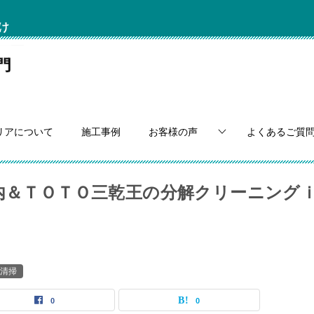
け
リアについて
施工事例
お客様の声
よくあるご質
ン内＆ＴＯＴＯ三乾王の分解クリーニング
清掃
0
0