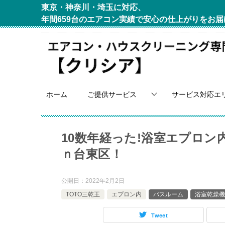
東京・神奈川・埼玉に対応、
年間659台のエアコン実績で安心の仕上がりをお届
ホーム
ご提供サービス
サービス対応エ
10数年経った!浴室エプロ
ｎ台東区！
公開日：
2022年2月2日
TOTO三乾王
エプロン内
バスルーム
浴室乾燥機
Tweet