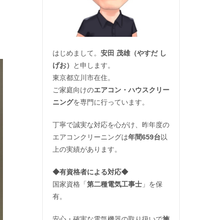
はじめまして。
安田 茂雄（やすだ し
げお）
と申します。
東京都立川市在住。
ご家庭向けの
エアコン・ハウスクリー
ニング
を専門に行っています。
丁寧で誠実な対応を心がけ、昨年度の
エアコンクリーニングは
年間659台
以
上の実績があります。
◆
有資格者による対応
◆
国家資格「
第二種電気工事士
」を保
有。
安心・確実な電気機器の取り扱いで
施