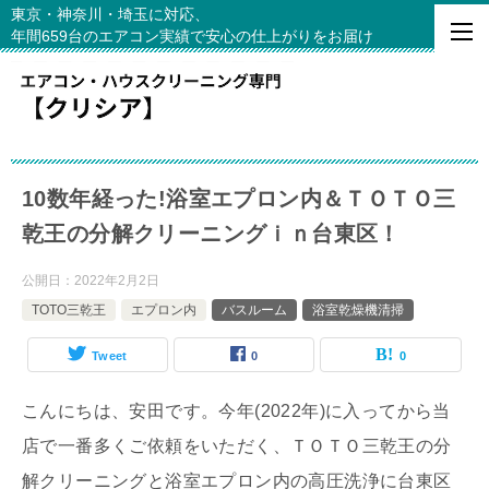
東京・神奈川・埼玉に対応、
年間659台のエアコン実績で安心の仕上がりをお届け
10数年経った!浴室エプロン内＆ＴＯＴＯ三
乾王の分解クリーニングｉｎ台東区！
公開日：
2022年2月2日
TOTO三乾王
エプロン内
バスルーム
浴室乾燥機清掃
Tweet
0
0
こんにちは、安田です。今年(2022年)に入ってから当
店で一番多くご依頼をいただく、ＴＯＴＯ三乾王の分
解クリーニングと浴室エプロン内の高圧洗浄に台東区