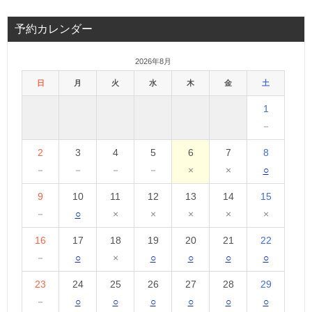
予約カレンダー
2026年8月
日
月
火
水
木
金
土
1
－
2
3
4
5
6
7
8
－
－
－
－
×
×
○
9
10
11
12
13
14
15
－
○
×
×
×
×
×
16
17
18
19
20
21
22
－
○
×
○
○
○
○
23
24
25
26
27
28
29
－
○
○
○
○
○
○