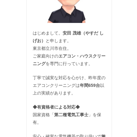
はじめまして。
安田 茂雄（やすだ し
げお）
と申します。
東京都立川市在住。
ご家庭向けの
エアコン・ハウスクリー
ニング
を専門に行っています。
丁寧で誠実な対応を心がけ、昨年度の
エアコンクリーニングは
年間659台
以
上の実績があります。
◆
有資格者による対応
◆
国家資格「
第二種電気工事士
」を保
有。
安心・確実な電気機器の取り扱いで
施