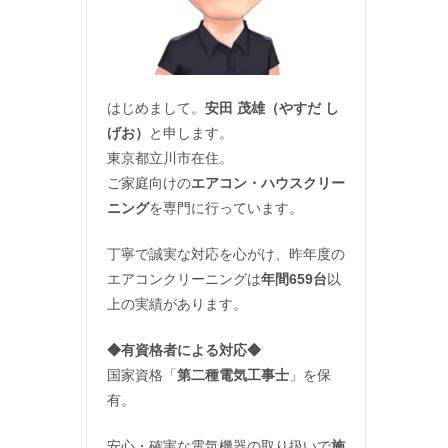
はじめまして。
安田 茂雄（やすだ し
げお）
と申します。
東京都立川市在住。
ご家庭向けの
エアコン・ハウスクリー
ニング
を専門に行っています。
丁寧で誠実な対応を心がけ、昨年度の
エアコンクリーニングは
年間659台
以
上の実績があります。
◆
有資格者による対応
◆
国家資格「
第二種電気工事士
」を保
有。
安心・確実な電気機器の取り扱いで
施