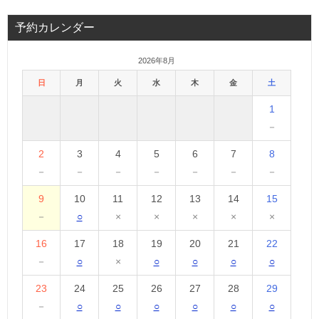
予約カレンダー
2026年8月
日
月
火
水
木
金
土
1
－
2
3
4
5
6
7
8
－
－
－
－
－
－
－
9
10
11
12
13
14
15
－
○
×
×
×
×
×
16
17
18
19
20
21
22
－
○
×
○
○
○
○
23
24
25
26
27
28
29
－
○
○
○
○
○
○