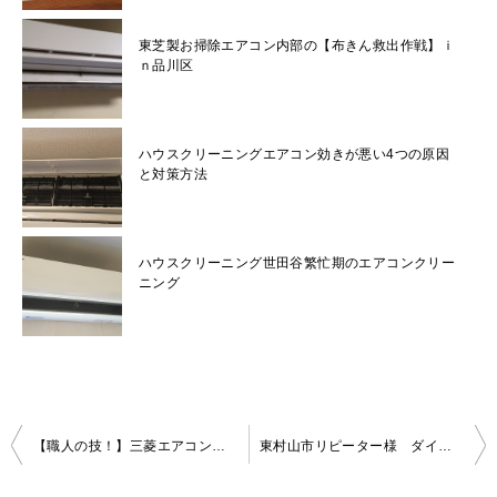
東芝製お掃除エアコン内部の【布きん救出作戦】ｉ
ｎ品川区
ハウスクリーニングエアコン効きが悪い4つの原因
と対策方法
ハウスクリーニング世田谷繁忙期のエアコンクリー
ニング
投
【職人の技！】三菱エアコンの分解クリーニング！ティッシュも除去できて、スッキリきれいになります！in海老名市
東村山市リピーター様 ダイキンエアコン(F36TTES-W)のクリーニングにいってきました！
稿