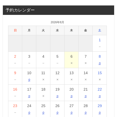
予約カレンダー
2026年8月
日
月
火
水
木
金
土
1
－
2
3
4
5
6
7
8
－
－
－
－
×
×
○
9
10
11
12
13
14
15
－
○
×
×
×
×
×
16
17
18
19
20
21
22
－
○
×
○
○
○
○
23
24
25
26
27
28
29
－
○
○
○
○
○
○