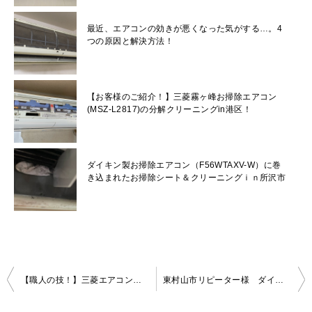
最近、エアコンの効きが悪くなった気がする…。4
つの原因と解決方法！
【お客様のご紹介！】三菱霧ヶ峰お掃除エアコン
(MSZ-L2817)の分解クリーニングin港区！
ダイキン製お掃除エアコン（F56WTAXV-W）に巻
き込まれたお掃除シート＆クリーニングｉｎ所沢市
投
【職人の技！】三菱エアコンの分解クリーニング！ティッシュも除去できて、スッキリきれいになります！in海老名市
東村山市リピーター様 ダイキンエアコン(F36TTES-W)のクリーニングにいってきました！
稿