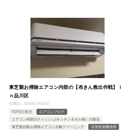
東芝製お掃除エアコン内部の【布きん救出作戦】ｉ
ｎ品川区
公開日：
2020年1月16日
TOTO三乾王
エアコンブログ
エアコン内部のティッシュ(キッチンタオル他）の除去
東芝製自動お掃除エアコン分解クリーニング
浴室乾燥機清掃