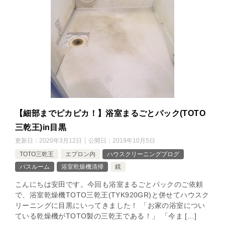
【細部までピカピカ！】浴室まるごとパック(TOTO
三乾王)in目黒
更新日：
2020年3月12日
公開日：
2019年10月5日
TOTO三乾王
エプロン内
ハウスクリーニングブログ
バスルーム
浴室乾燥機清掃
鏡
こんにちは安田です。今回も浴室まるごとパックのご依頼
で、浴室乾燥機TOTO三乾王(TYK920GR)と併せてハウスク
リーニングに目黒にいってきました！ 「お家の浴室につい
ている乾燥機がTOTO製の三乾王である！」 「今ま […]