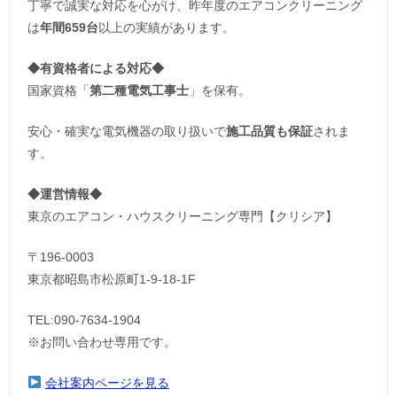
丁寧で誠実な対応を心がけ、昨年度のエアコンクリーニング
は
年間659台
以上の実績があります。
◆
有資格者による対応
◆
国家資格「
第二種電気工事士
」を保有。
安心・確実な電気機器の取り扱いで
施工品質も保証
されま
す。
◆運営情報◆
東京のエアコン・ハウスクリーニング専門【クリシア】
〒196-0003
東京都昭島市松原町1-9‐18‐1F
TEL:090-7634-1904
※お問い合わせ専用です。
会社案内ページを見る