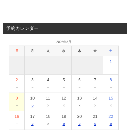
予約カレンダー
2026年8月
日
月
火
水
木
金
土
1
－
2
3
4
5
6
7
8
－
－
－
－
－
－
－
9
10
11
12
13
14
15
－
○
×
×
×
×
×
16
17
18
19
20
21
22
－
○
×
○
○
○
○