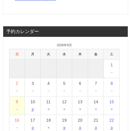
予約カレンダー
2026年8月
日
月
火
水
木
金
土
1
－
2
3
4
5
6
7
8
－
－
－
－
－
－
－
9
10
11
12
13
14
15
－
○
×
×
×
×
×
16
17
18
19
20
21
22
－
○
×
○
○
○
○