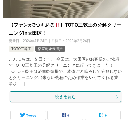
【ファンが3つもある
】TOTO三乾王の分解クリー
ニングin大田区！
更新日：
2024年7月24日
公開日：
2023年2月24日
TOTO三乾王
浴室乾燥機清掃
こんにちは、安田です。 今回は、大田区のお客様のご依頼
でTOTO三乾王の分解クリーニングに行ってきました！
TOTO三乾王は浴室乾燥機で、本体ごと降ろして分解しない
とクリーニング出来ない機種のため作業をやってくれる業
者さ […]
続きを読む
Tweet
0
0