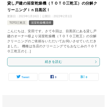
貸し戸建の浴室乾燥機（ＴＯＴＯ三乾王）の分解ク
リーニングｉｎ目黒区！
更新日：
2023年1月16日
公開日：
2022年2月1日
TOTO三乾王
浴室乾燥機清掃
こんにちは、安田です。さて今回は、目黒区にある貸し戸
建のオーナー様より浴室乾燥機（ＴＯＴＯ三乾王）の分解
クリーニングのご依頼をいただいてお伺いさせていただき
ました。 機種は当店のクリーニングでもおなじみのＴＯＴ
Ｏ三乾王の […]
続きを読む
Tweet
0
0