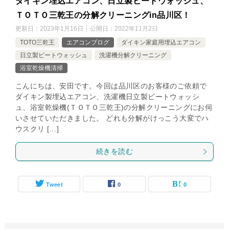
ダイキン埋込エアコン、日立製ビートウォッシュ、
ＴＯＴＯ三乾王の分解クリーニングin品川区！
更新日：
2023年1月16日
公開日：
2022年11月2日
TOTO三乾王
エアコンブログ
ダイキン家庭用埋込エアコン
日立製ビートウォッシュ
洗濯機分解クリーニング
浴室乾燥機清掃
こんにちは、安田です。今回は品川区のお客様のご依頼で
ダイキン製埋込エアコン、洗濯機日立製ビートウォッシ
ュ、浴室乾燥機(ＴＯＴＯ三乾王)の分解クリーニングにお伺
いさせていただきました。 どれも分解がけっこう大変でハ
ウスクリ […]
続きを読む
Tweet
0
0